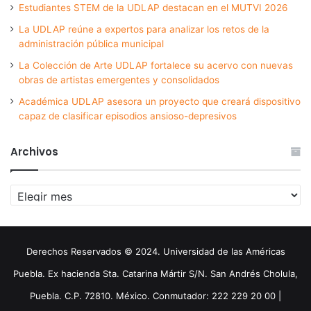
Estudiantes STEM de la UDLAP destacan en el MUTVI 2026
La UDLAP reúne a expertos para analizar los retos de la
administración pública municipal
La Colección de Arte UDLAP fortalece su acervo con nuevas
obras de artistas emergentes y consolidados
Académica UDLAP asesora un proyecto que creará dispositivo
capaz de clasificar episodios ansioso-depresivos
Archivos
Archivos
Derechos Reservados © 2024. Universidad de las Américas
Puebla. Ex hacienda Sta. Catarina Mártir S/N. San Andrés Cholula,
Puebla. C.P. 72810. México. Conmutador: 222 229 20 00 |