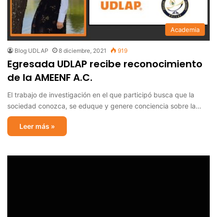
Academia
Blog UDLAP
8 diciembre, 2021
919
Egresada UDLAP recibe reconocimiento
de la AMEENF A.C.
El trabajo de investigación en el que participó busca que la
sociedad conozca, se eduque y genere conciencia sobre la…
Leer más »