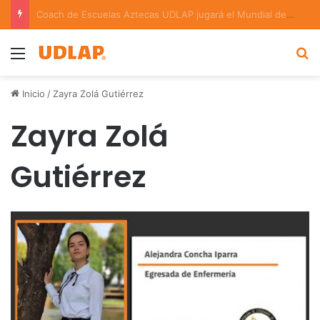
Estudiantes STEM de la UDLAP destacan en el MUTVI 2026
Menu
B
Inicio
/
Zayra Zolá Gutiérrez
Zayra Zolá
Gutiérrez