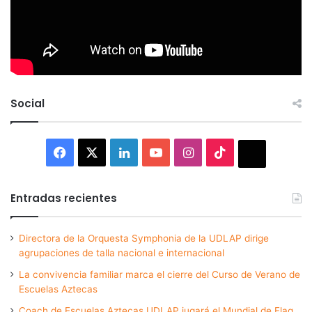
Social
Facebook
X
LinkedIn
YouTube
Instagram
TikTok
Thread
Entradas recientes
Directora de la Orquesta Symphonia de la UDLAP dirige
agrupaciones de talla nacional e internacional
La convivencia familiar marca el cierre del Curso de Verano de
Escuelas Aztecas
Coach de Escuelas Aztecas UDLAP jugará el Mundial de Flag