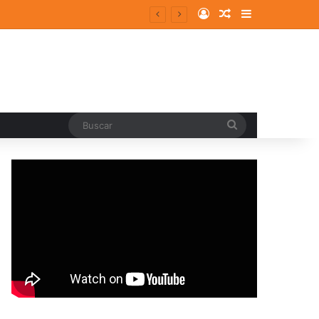
Log In
Random Article
Sidebar
Buscar