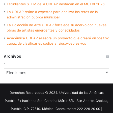
Estudiantes STEM de la UDLAP destacan en el MUTVI 2026
La UDLAP reúne a expertos para analizar los retos de la
administración pública municipal
La Colección de Arte UDLAP fortalece su acervo con nuevas
obras de artistas emergentes y consolidados
Académica UDLAP asesora un proyecto que creará dispositivo
capaz de clasificar episodios ansioso-depresivos
Archivos
Archivos
Derechos Reservados © 2024. Universidad de las Américas
Puebla. Ex hacienda Sta. Catarina Mártir S/N. San Andrés Cholula,
Puebla. C.P. 72810. México. Conmutador: 222 229 20 00 |