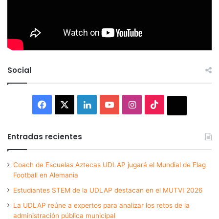
Social
Facebook
X
LinkedIn
YouTube
Instagram
TikTok
Thread
Entradas recientes
Coach de Escuelas Aztecas UDLAP jugará el Mundial de Flag
Football en Alemania
Estudiantes STEM de la UDLAP destacan en el MUTVI 2026
La UDLAP reúne a expertos para analizar los retos de la
administración pública municipal