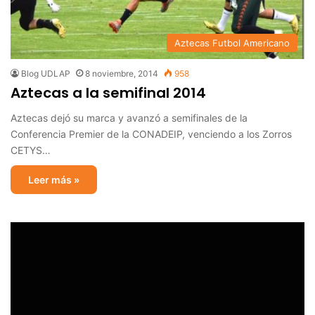
Aztecas Futbol Americano
Blog UDLAP
8 noviembre, 2014
958
Aztecas a la semifinal 2014
Aztecas dejó su marca y avanzó a semifinales de la
Conferencia Premier de la CONADEIP, venciendo a los Zorros
CETYS…
Leer más »