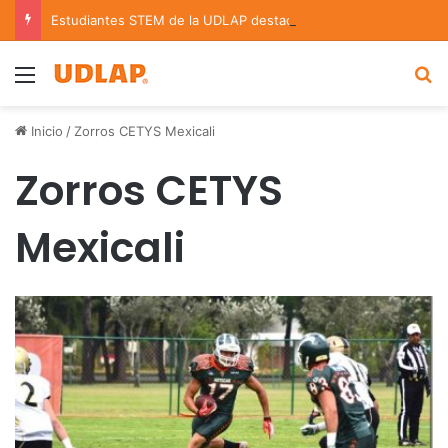
Estudiantes STEM de la UDLAP destacan en el MUTVI 2026
Menu
B
Inicio
/
Zorros CETYS Mexicali
Zorros CETYS
Mexicali