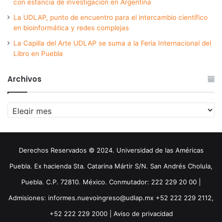
con estancia de investigación en Argentina
La UDLAP, punto de encuentro para el intercambio científico
en bioinformática y redes complejas
La Capilla del Arte UDLAP se suma a la Feria Internacional del
Libro en Puebla
Archivos
Archivos
Derechos Reservados © 2024. Universidad de las Américas
Puebla. Ex hacienda Sta. Catarina Mártir S/N. San Andrés Cholula,
Puebla. C.P. 72810. México. Conmutador: 222 229 20 00 |
Admisiones: informes.nuevoingreso@udlap.mx +52 222 229 2112,
+52 222 229 2000 |
Aviso de privacidad