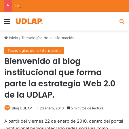
La UDLAP, punto de encuentro para el intercambio científico en bioinformática y redes complejas
Menu
B
Inicio
/
Tecnologías de la Información
Tecnologías de la Información
Bienvenido al blog
institucional que forma
parte la estrategia Web 2.0
de la UDLAP.
Blog UDLAP
26 enero, 2010
5 minutos de lectura
A partir del viernes 22 de enero de 2010, dentro del portal
institucional hemos integrado redes sociales como