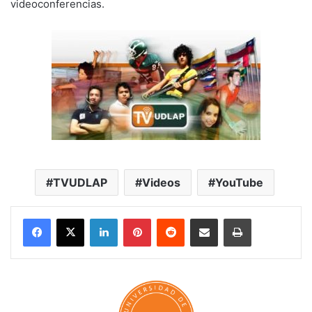
videoconferencias.
TVUDLAP
Videos
YouTube
LinkedIn
Pinterest
Reddit
Share via Email
Print