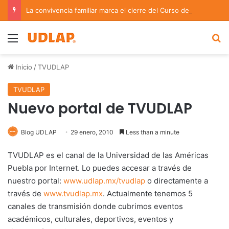
La convivencia familiar marca el cierre del Curso de Verano de Escuelas Aztecas
Menu
B
Inicio
/
TVUDLAP
TVUDLAP
Nuevo portal de TVUDLAP
Blog UDLAP
29 enero, 2010
Less than a minute
TVUDLAP es el canal de la Universidad de las Américas
Puebla por Internet. Lo puedes accesar a través de
nuestro portal:
www.udlap.mx/tvudlap
o directamente a
través de
www.tvudlap.mx
. Actualmente tenemos 5
canales de transmisión donde cubrimos eventos
académicos, culturales, deportivos, eventos y