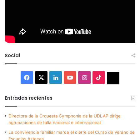
Social
Facebook
X
LinkedIn
YouTube
Instagram
TikTok
Thread
Entradas recientes
Directora de la Orquesta Symphonia de la UDLAP dirige
agrupaciones de talla nacional e internacional
La convivencia familiar marca el cierre del Curso de Verano de
Escuelas Aztecas