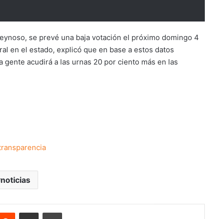
Reynoso, se prevé una baja votación el próximo domingo 4
oral en el estado, explicó que en base a estos datos
la gente acudirá a las urnas 20 por ciento más en las
 transparencia
noticias
nterest
Reddit
Share via Email
Print