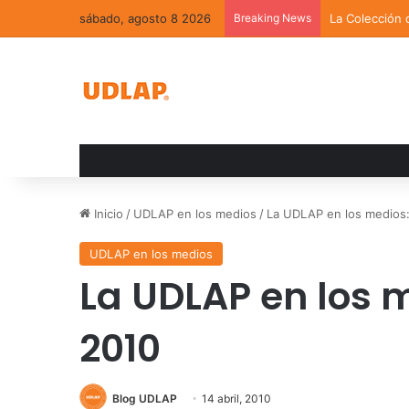
sábado, agosto 8 2026
Breaking News
La Colección 
Inicio
/
UDLAP en los medios
/
La UDLAP en los medios: 
UDLAP en los medios
La UDLAP en los m
2010
Blog UDLAP
14 abril, 2010