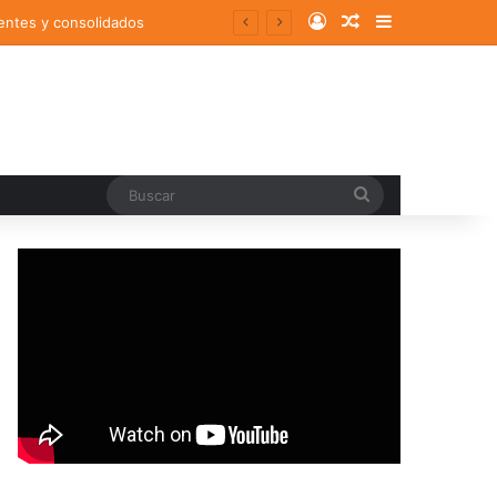
Log In
Random Article
Sidebar
entes y consolidados
Buscar