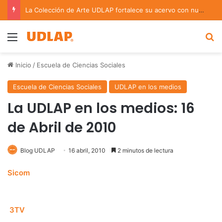
La Colección de Arte UDLAP fortalece su acervo con nuevas obras de artistas emergentes y consolidados
Menu
B
Inicio
/
Escuela de Ciencias Sociales
Escuela de Ciencias Sociales
UDLAP en los medios
La UDLAP en los medios: 16
de Abril de 2010
Blog UDLAP
16 abril, 2010
2 minutos de lectura
Sicom
3TV