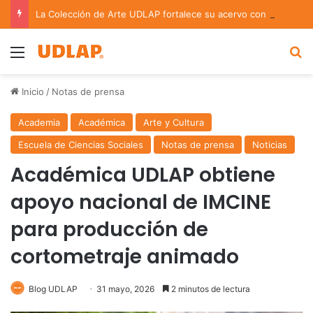
La Colección de Arte UDLAP fortalece su acervo con nuevas obras de artistas emergentes y consolidados
Menu
B
Inicio
/
Notas de prensa
Academia
Académica
Arte y Cultura
Escuela de Ciencias Sociales
Notas de prensa
Noticias
Académica UDLAP obtiene
apoyo nacional de IMCINE
para producción de
cortometraje animado
Blog UDLAP
31 mayo, 2026
2 minutos de lectura