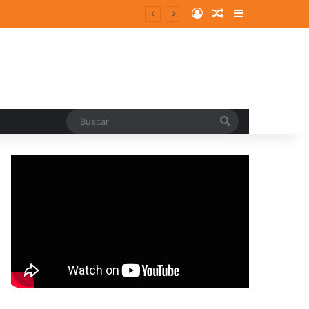
Log In
Random Article
Sidebar
entes y consolidados
Buscar