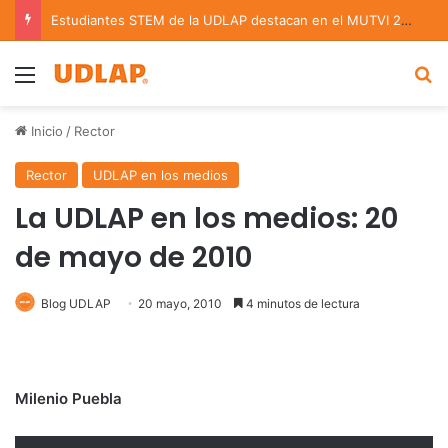
Estudiantes STEM de la UDLAP destacan en el MUTVI 2026
Menu
B
Inicio
/
Rector
Rector
UDLAP en los medios
La UDLAP en los medios: 20
de mayo de 2010
Blog UDLAP
20 mayo, 2010
4 minutos de lectura
Milenio Puebla