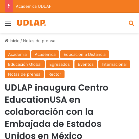
Académica UDLAP asesora un proyecto que creará dispositivo capaz de clasificar episodios ansioso-depresivos
Menu
B
Inicio
/
Notas de prensa
Academia
Académica
Educación a Distancia
Educación Global
Egresados
Eventos
Internacional
Notas de prensa
Rector
UDLAP inaugura Centro
EducationUSA en
colaboración con la
Embajada de Estados
Unidos en México