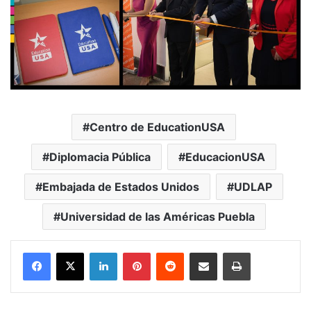
Centro de EducationUSA
Diplomacia Pública
EducacionUSA
Embajada de Estados Unidos
UDLAP
Universidad de las Américas Puebla
LinkedIn
Pinterest
Reddit
Share via Email
Print