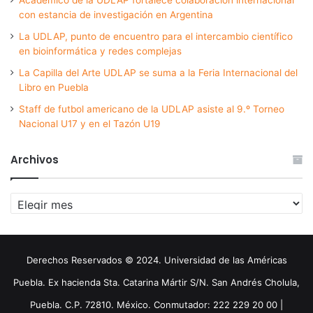
con estancia de investigación en Argentina
La UDLAP, punto de encuentro para el intercambio científico
en bioinformática y redes complejas
La Capilla del Arte UDLAP se suma a la Feria Internacional del
Libro en Puebla
Staff de futbol americano de la UDLAP asiste al 9.º Torneo
Nacional U17 y en el Tazón U19
Archivos
Archivos
Derechos Reservados © 2024. Universidad de las Américas
Puebla. Ex hacienda Sta. Catarina Mártir S/N. San Andrés Cholula,
Puebla. C.P. 72810. México. Conmutador: 222 229 20 00 |