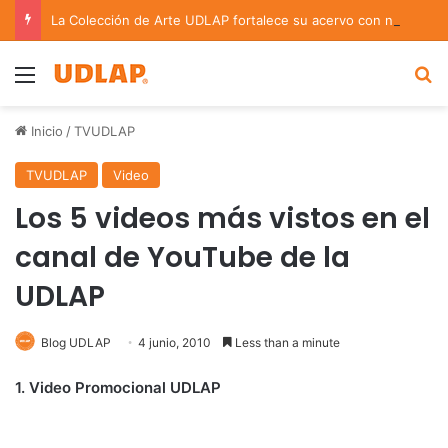
La Colección de Arte UDLAP fortalece su acervo con nuevas obras de artistas emergentes y consolidados
Menu
B
Inicio
/
TVUDLAP
TVUDLAP
Video
Los 5 videos más vistos en el
canal de YouTube de la
UDLAP
Blog UDLAP
4 junio, 2010
Less than a minute
1. Video Promocional UDLAP