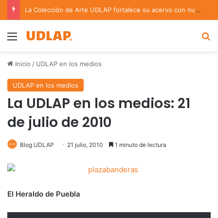
La Colección de Arte UDLAP fortalece su acervo con nuevas obras de artistas emergentes y consolidados
Menu
B
Inicio
/
UDLAP en los medios
UDLAP en los medios
La UDLAP en los medios: 21
de julio de 2010
Blog UDLAP
21 julio, 2010
1 minuto de lectura
El Heraldo de Puebla