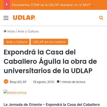
Estudiantes STEM de la UDLAP destacan en el MUTVI 2026
Menu
B
Inicio
/
Arte y Cultura
Arte y Cultura
UDLAP en los medios
Expondrá la Casa del
Caballero Águila la obra de
universitarios de la UDLAP
Blog UDLAP
18 agosto, 2010
1 minuto de lectura
La Jornada de Oriente – Expondrá la Casa del Caballero