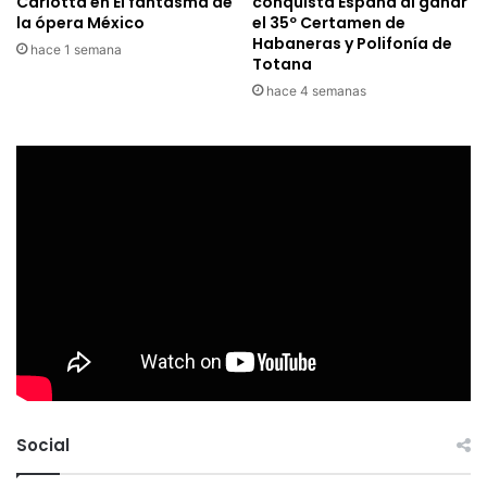
Carlotta en El fantasma de
conquista España al ganar
la ópera México
el 35º Certamen de
Habaneras y Polifonía de
hace 1 semana
Totana
hace 4 semanas
Social