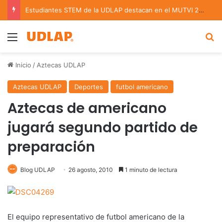
Estudiantes STEM de la UDLAP destacan en el MUTVI 2026
Menu
B
Inicio
/
Aztecas UDLAP
Aztecas UDLAP
Deportes
futbol americano
Aztecas de americano
jugará segundo partido de
preparación
Blog UDLAP
26 agosto, 2010
1 minuto de lectura
El equipo representativo de futbol americano de la