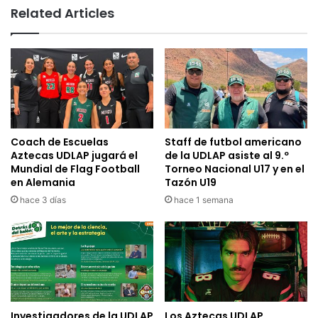
Related Articles
Coach de Escuelas
Staff de futbol americano
Aztecas UDLAP jugará el
de la UDLAP asiste al 9.º
Mundial de Flag Football
Torneo Nacional U17 y en el
en Alemania
Tazón U19
hace 3 días
hace 1 semana
Investigadores de la UDLAP
Los Aztecas UDLAP