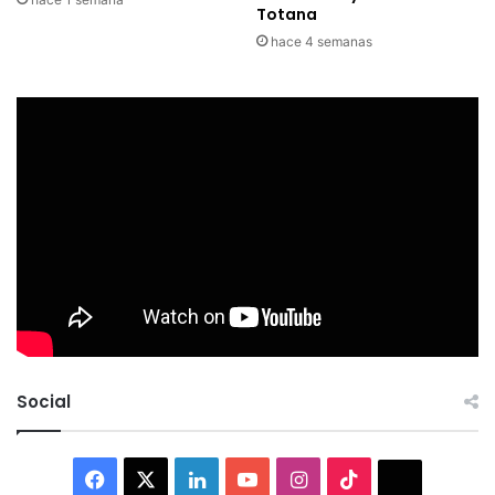
Totana
hace 4 semanas
Social
Facebook
X
LinkedIn
YouTube
Instagram
TikTok
Thread