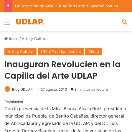
La Colección de Arte UDLAP fortalece su acervo con nuevas obras de artistas emergentes y consolidados
Menu
B
Inicio
/
Arte y Cultura
Arte y Cultura
UDLAP en los medios
Video
Inauguran Revolucien en la
Capilla del Arte UDLAP
Blog UDLAP
27 agosto, 2010
3 minutos de lectura
Revolucien
Con la presencia de la Mtra. Blanca Alcalá Ruiz, presidenta
municipal de Puebla, de Benito Cabañas, director general
de Abracadabra y egresado de la UDLAP, y del Dr. Luis
Ernesto Derbez Bautista, rector de la Universidad de las