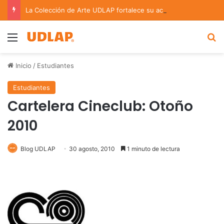
La Colección de Arte UDLAP fortalece su acervo con nuevas obras de artistas emergentes y consolidados
Menu
B
Inicio
/
Estudiantes
Estudiantes
Cartelera Cineclub: Otoño
2010
Blog UDLAP
30 agosto, 2010
1 minuto de lectura