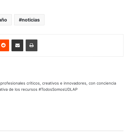
año
noticias
nterest
Reddit
Share via Email
Print
profesionales críticos, creativos e innovadores, con conciencia
quitativa de los recursos #TodosSomosUDLAP