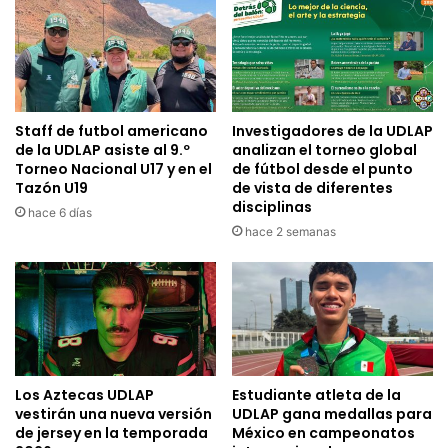
Staff de futbol americano
Investigadores de la UDLAP
de la UDLAP asiste al 9.º
analizan el torneo global
Torneo Nacional U17 y en el
de fútbol desde el punto
Tazón U19
de vista de diferentes
disciplinas
hace 6 días
hace 2 semanas
Los Aztecas UDLAP
Estudiante atleta de la
vestirán una nueva versión
UDLAP gana medallas para
de jersey en la temporada
México en campeonatos