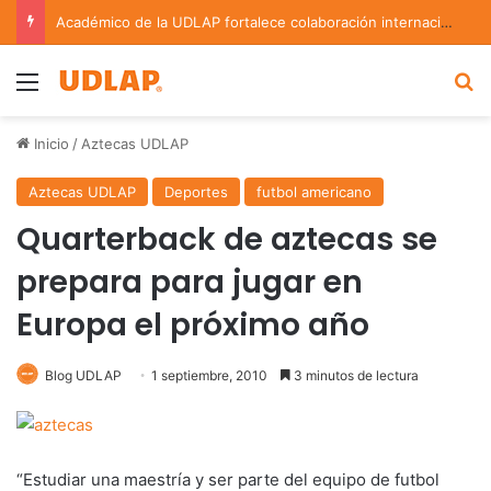
Académico de la UDLAP fortalece colaboración internacional con estancia de investigación en Argentina
Menu
B
Inicio
/
Aztecas UDLAP
Aztecas UDLAP
Deportes
futbol americano
Quarterback de aztecas se
prepara para jugar en
Europa el próximo año
Blog UDLAP
1 septiembre, 2010
3 minutos de lectura
“Estudiar una maestría y ser parte del equipo de futbol