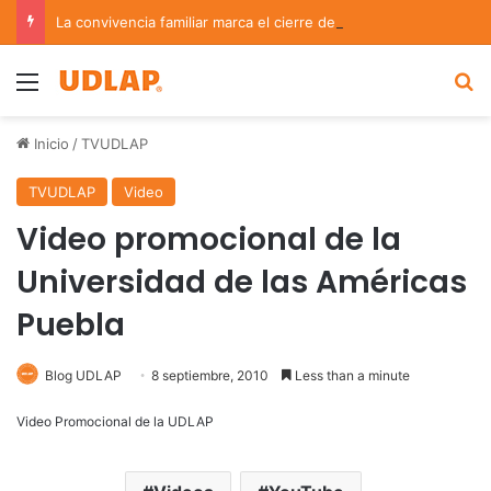
La convivencia familiar marca el cierre del Curso de Verano de Escuelas Aztecas
Menu
B
Inicio
/
TVUDLAP
TVUDLAP
Video
Video promocional de la
Universidad de las Américas
Puebla
Blog UDLAP
8 septiembre, 2010
Less than a minute
Video Promocional de la UDLAP