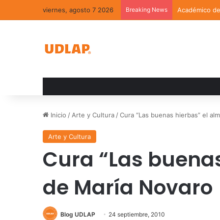
viernes, agosto 7 2026
Breaking News
Académico de 
Inicio
/
Arte y Cultura
/
Cura “Las buenas hierbas” el al
Arte y Cultura
Cura “Las buenas
de María Novaro
Blog UDLAP
24 septiembre, 2010