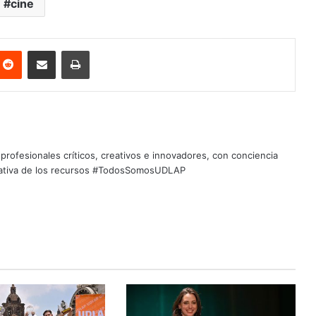
cine
nterest
Reddit
Share via Email
Print
profesionales críticos, creativos e innovadores, con conciencia
quitativa de los recursos #TodosSomosUDLAP