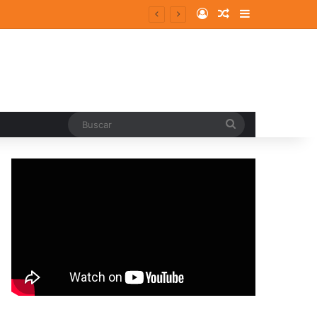
Log In
Random Article
Sidebar
Buscar