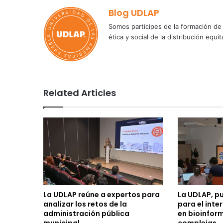
Blog UDLAP
Somos partícipes de la formación de 
ética y social de la distribución e
Related Articles
La UDLAP reúne a expertos para
La UDLAP, p
analizar los retos de la
para el inte
administración pública
en bioinfor
municipal
complejas