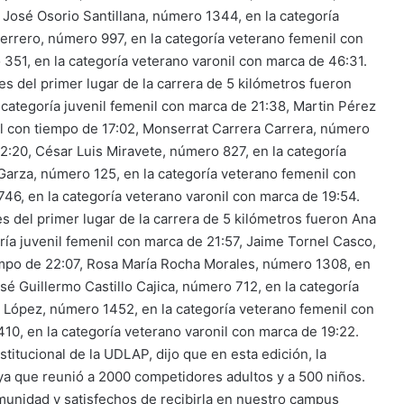
 José Osorio Santillana, número 1344, en la categoría
errero, número 997, en la categoría veterano femenil con
351, en la categoría veterano varonil con marca de 46:31.
s del primer lugar de la carrera de 5 kilómetros fueron
categoría juvenil femenil con marca de 21:38, Martin Pérez
il con tiempo de 17:02, Monserrat Carrera Carrera, número
2:20, César Luis Miravete, número 827, en la categoría
Garza, número 125, en la categoría veterano femenil con
6, en la categoría veterano varonil con marca de 19:54.
 del primer lugar de la carrera de 5 kilómetros fueron Ana
ía juvenil femenil con marca de 21:57, Jaime Tornel Casco,
iempo de 22:07, Rosa María Rocha Morales, número 1308, en
sé Guillermo Castillo Cajica, número 712, en la categoría
 López, número 1452, en la categoría veterano femenil con
10, en la categoría veterano varonil con marca de 19:22.
titucional de la UDLAP, dijo que en esta edición, la
ya que reunió a 2000 competidores adultos y a 500 niños.
munidad y satisfechos de recibirla en nuestro campus