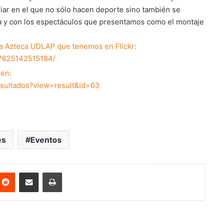
iar en el que no sólo hacen deporte sino también se
ida y con los espectáculos que presentamos como el montaje
era Azteca UDLAP que tenemos en Flickr:
57625142515184/
 en:
esultados?view=result&id=63
es
Eventos
nterest
Reddit
Share via Email
Print