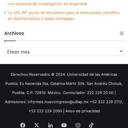
con estancia de investigación en Argentina
La UDLAP, punto de encuentro para el intercambio científico
en bioinformática y redes complejas
Archivos
Archivos
Derechos Reservados © 2024. Universidad de las Américas
Puebla. Ex hacienda Sta. Catarina Mártir S/N. San Andrés Cholula,
Puebla. C.P. 72810. México. Conmutador: 222 229 20 00 |
Admisiones: informes.nuevoingreso@udlap.mx +52 222 229 2112,
+52 222 229 2000 |
Aviso de privacidad
Facebook
X
LinkedIn
YouTube
Instagram
TikTok
Threa