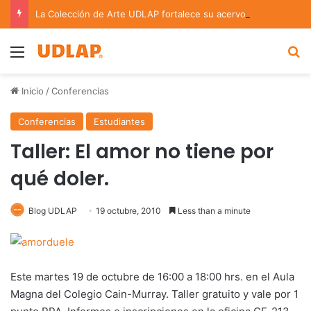
La Colección de Arte UDLAP fortalece su acervo con nuevas obras de artistas emergentes y consolidados
Menu
B
Inicio
/
Conferencias
Conferencias
Estudiantes
Taller: El amor no tiene por
qué doler.
Blog UDLAP
19 octubre, 2010
Less than a minute
Este martes 19 de octubre de 16:00 a 18:00 hrs. en el Aula
Magna del Colegio Cain-Murray. Taller gratuito y vale por 1