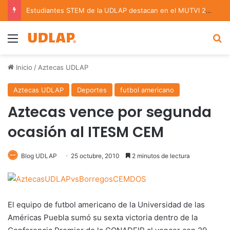
Estudiantes STEM de la UDLAP destacan en el MUTVI 2026
Menu
B
Inicio
/
Aztecas UDLAP
Aztecas UDLAP
Deportes
futbol americano
Aztecas vence por segunda
ocasión al ITESM CEM
Blog UDLAP
25 octubre, 2010
2 minutos de lectura
El equipo de futbol americano de la Universidad de las
Américas Puebla sumó su sexta victoria dentro de la