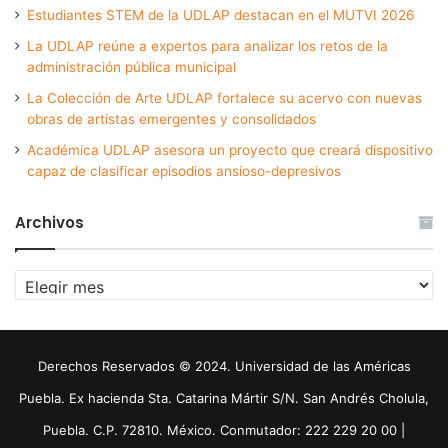
Estudiantes STEM de la UDLAP destacan en el MUTVI 2026
La UDLAP reúne a expertos para analizar los retos de la
administración pública municipal
La Colección de Arte UDLAP fortalece su acervo con nuevas
obras de artistas emergentes y consolidados
Académica UDLAP asesora un proyecto que creará dispositivo
capaz de clasificar episodios ansioso-depresivos
Archivos
Archivos
Derechos Reservados © 2024. Universidad de las Américas
Puebla. Ex hacienda Sta. Catarina Mártir S/N. San Andrés Cholula,
Puebla. C.P. 72810. México. Conmutador: 222 229 20 00 |