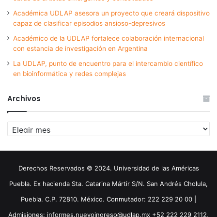
Académica UDLAP asesora un proyecto que creará dispositivo
capaz de clasificar episodios ansioso-depresivos
Académico de la UDLAP fortalece colaboración internacional
con estancia de investigación en Argentina
La UDLAP, punto de encuentro para el intercambio científico
en bioinformática y redes complejas
Archivos
Archivos
Derechos Reservados © 2024. Universidad de las Américas
Puebla. Ex hacienda Sta. Catarina Mártir S/N. San Andrés Cholula,
Puebla. C.P. 72810. México. Conmutador: 222 229 20 00 |
Admisiones: informes.nuevoingreso@udlap.mx +52 222 229 2112,