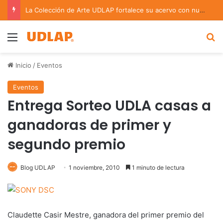
La Colección de Arte UDLAP fortalece su acervo con nuevas obras de artistas emergentes y consolidados
Menu
B
Inicio
/
Eventos
Eventos
Entrega Sorteo UDLA casas a
ganadoras de primer y
segundo premio
Blog UDLAP
1 noviembre, 2010
1 minuto de lectura
Claudette Casir Mestre, ganadora del primer premio del