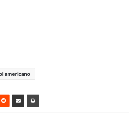
ol americano
nterest
Reddit
Share via Email
Print