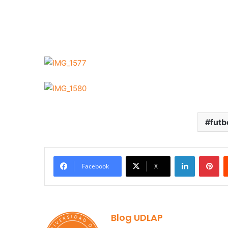
futb
LinkedIn
Pi
Facebook
X
Blog UDLAP