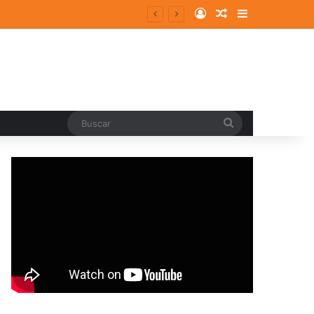
Log In
Random Article
Sidebar
Buscar