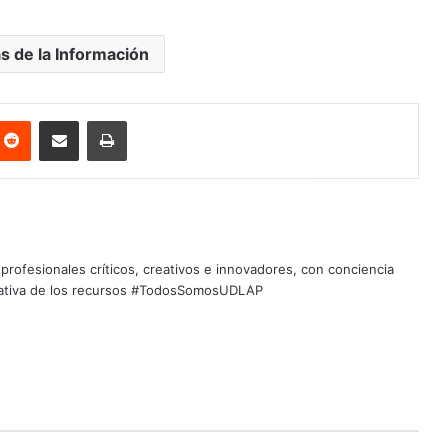
s de la Información
nterest
Reddit
Share via Email
Print
profesionales críticos, creativos e innovadores, con conciencia
quitativa de los recursos #TodosSomosUDLAP