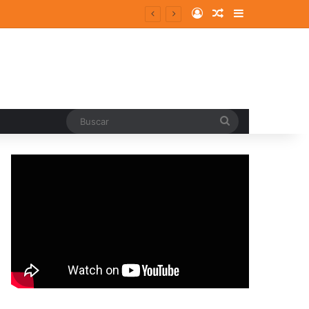
Log In
Random Article
Sidebar
Buscar