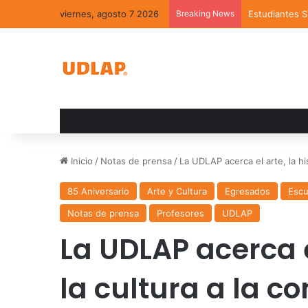
viernes, agosto 7 2026
Breaking News
Estudiantes 
Inicio
/
Notas de prensa
/
La UDLAP acerca el arte, la hi
85 Aniversario
Arte y Cultura
Egresados
Escu
Notas de prensa
Profesores
UDLAP
La UDLAP acerca el
la cultura a la 