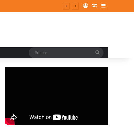
Log In
Random Article
Sidebar
Buscar