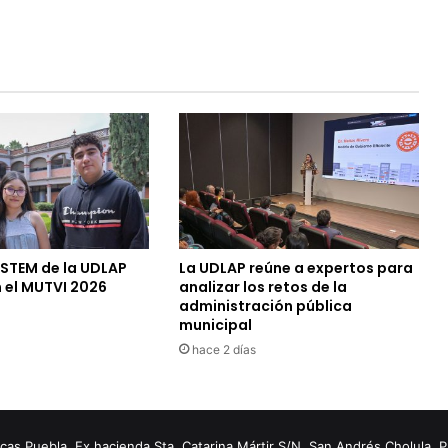
 STEM de la UDLAP
La UDLAP reúne a expertos para
 el MUTVI 2026
analizar los retos de la
administración pública
municipal
hace 2 días
s Puebla. Ex hacienda Sta. Catarina Mártir S/N. San Andrés Cholula, 