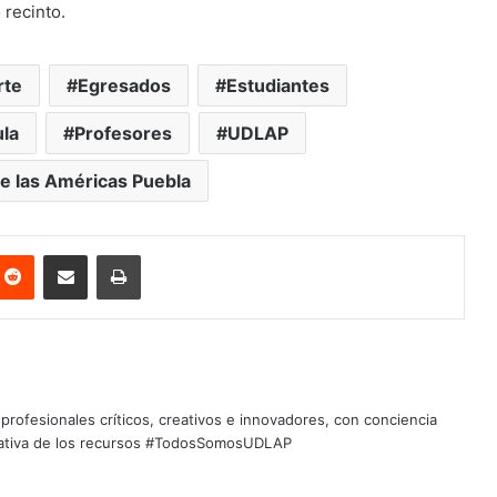
 recinto.
rte
Egresados
Estudiantes
la
Profesores
UDLAP
e las Américas Puebla
nterest
Reddit
Share via Email
Print
profesionales críticos, creativos e innovadores, con conciencia
quitativa de los recursos #TodosSomosUDLAP