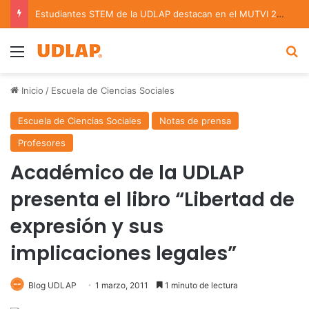
Estudiantes STEM de la UDLAP destacan en el MUTVI 2026
Menu
B
Inicio
/
Escuela de Ciencias Sociales
Escuela de Ciencias Sociales
Notas de prensa
Profesores
Académico de la UDLAP
presenta el libro “Libertad de
expresión y sus
implicaciones legales”
Blog UDLAP
1 marzo, 2011
1 minuto de lectura