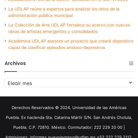
La UDLAP reúne a expertos para analizar los retos de la
administración pública municipal
La Colección de Arte UDLAP fortalece su acervo con nuevas
obras de artistas emergentes y consolidados
Académica UDLAP asesora un proyecto que creará dispositivo
capaz de clasificar episodios ansioso-depresivos
Archivos
Archivos
Derechos Reservados © 2024. Universidad de las Américas
Puebla. Ex hacienda Sta. Catarina Mártir S/N. San Andrés Cholula,
Puebla. C.P. 72810. México. Conmutador: 222 229 20 00 |
Admisiones: informes.nuevoingreso@udlap.mx +52 222 229 2112,