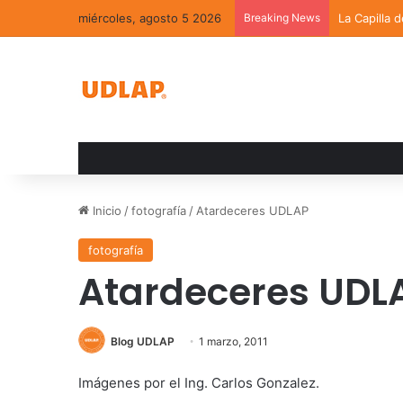
miércoles, agosto 5 2026
Breaking News
La Capilla 
Inicio
/
fotografía
/
Atardeceres UDLAP
fotografía
Atardeceres UDL
Blog UDLAP
1 marzo, 2011
Imágenes por el Ing. Carlos Gonzalez.