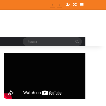
Log In
Random Article
Sidebar
Buscar