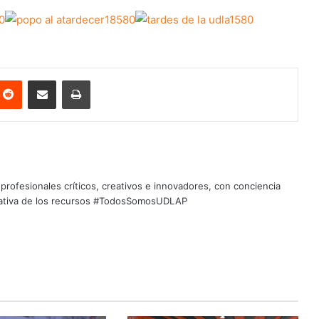
nterest
Reddit
Share via Email
Print
profesionales críticos, creativos e innovadores, con conciencia
quitativa de los recursos #TodosSomosUDLAP