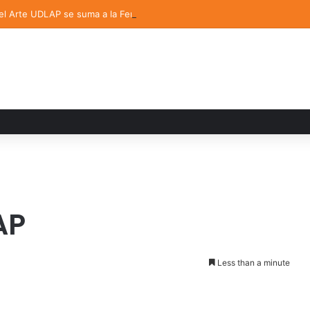
del Arte UDLAP se suma a la Feria Internacional del Libro en Puebla
AP
Less than a minute