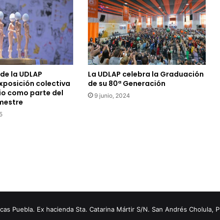
 de la UDLAP
La UDLAP celebra la Graduación
xposición colectiva
de su 80ª Generación
io como parte del
9 junio, 2024
emestre
5
s Puebla. Ex hacienda Sta. Catarina Mártir S/N. San Andrés Cholula, 