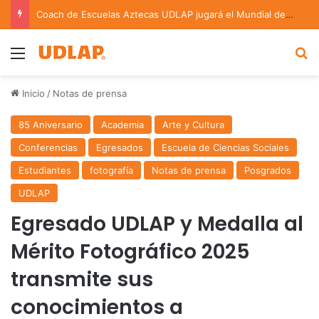
Coach de Escuelas Aztecas UDLAP jugará el Mundial de Flag Football en Alemania
Menu
B
Inicio
/
Notas de prensa
85 Aniversario
Academia
Arte y Cultura
Conferencias
Egresados
Escuela de Ciencias Sociales
Estudiantes
fotografía
Notas de prensa
Posgrados
UDLAP
Egresado UDLAP y Medalla al
Mérito Fotográfico 2025
transmite sus
conocimientos a