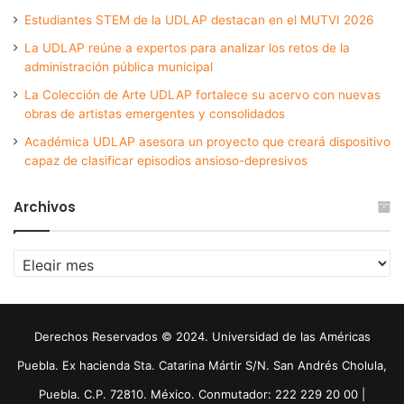
Estudiantes STEM de la UDLAP destacan en el MUTVI 2026
La UDLAP reúne a expertos para analizar los retos de la
administración pública municipal
La Colección de Arte UDLAP fortalece su acervo con nuevas
obras de artistas emergentes y consolidados
Académica UDLAP asesora un proyecto que creará dispositivo
capaz de clasificar episodios ansioso-depresivos
Archivos
Archivos
Derechos Reservados © 2024. Universidad de las Américas
Puebla. Ex hacienda Sta. Catarina Mártir S/N. San Andrés Cholula,
Puebla. C.P. 72810. México. Conmutador: 222 229 20 00 |