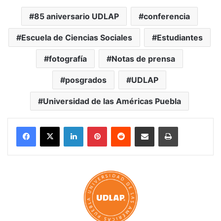
85 aniversario UDLAP
conferencia
Escuela de Ciencias Sociales
Estudiantes
fotografía
Notas de prensa
posgrados
UDLAP
Universidad de las Américas Puebla
LinkedIn
Pinterest
Reddit
Share via Email
Print