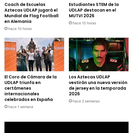
Coach de Escuelas
Estudiantes STEM de la
Aztecas UDLAP jugará el
UDLAP destacan en el
Mundial de Flag Football
MUTVI 2026
en Alemania
hace 10 horas
hace 10 horas
El Coro de Cámara de la
Los Aztecas UDLAP
UDLAP triunfa en
vestirán una nueva versión
certámenes
de jersey en la temporada
internacionales
2026
celebrados en España
hace 2 semanas
hace 1 semana