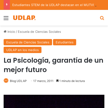
Estudiantes STEM de la UDLAP destacan en el MUTVI 2026
Menu
B
Inicio
/
Escuela de Ciencias Sociales
Escuela de Ciencias Sociales
Estudiantes
UDLAP en los medios
La Psicología, garantía de un
mejor futuro
Blog UDLAP
17 marzo, 2011
1 minuto de lectura