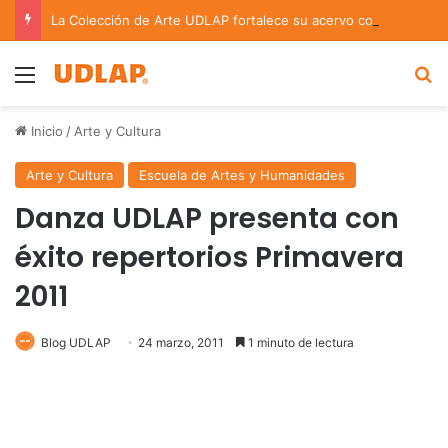
La Colección de Arte UDLAP fortalece su acervo con nuevas obras de artistas emergentes y consolidados
Menu
B
Inicio
/
Arte y Cultura
Arte y Cultura
Escuela de Artes y Humanidades
Danza UDLAP presenta con
éxito repertorios Primavera
2011
Blog UDLAP
24 marzo, 2011
1 minuto de lectura