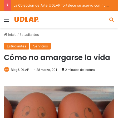
La Colección de Arte UDLAP fortalece su acervo con nuevas obras de artistas emergentes y consolidados
Menu
B
Inicio
/
Estudiantes
Estudiantes
Servicios
Cómo no amargarse la vida
Blog UDLAP
28 marzo, 2011
2 minutos de lectura