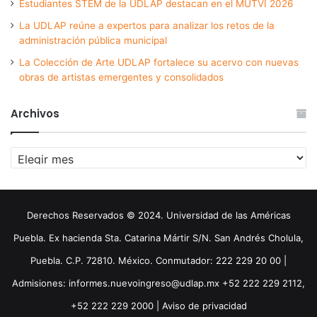
Estudiantes STEM de la UDLAP destacan en el MUTVI 2026
La UDLAP reúne a expertos para analizar los retos de la
administración pública municipal
La Colección de Arte UDLAP fortalece su acervo con nuevas
obras de artistas emergentes y consolidados
Archivos
Archivos
Derechos Reservados © 2024. Universidad de las Américas
Puebla. Ex hacienda Sta. Catarina Mártir S/N. San Andrés Cholula,
Puebla. C.P. 72810. México. Conmutador: 222 229 20 00 |
Admisiones: informes.nuevoingreso@udlap.mx +52 222 229 2112,
+52 222 229 2000 |
Aviso de privacidad