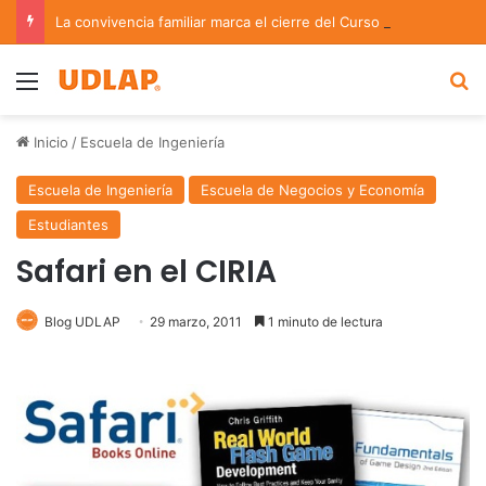
La convivencia familiar marca el cierre del Curso de Verano de Escuelas Aztecas
Menu
B
Inicio
/
Escuela de Ingeniería
Escuela de Ingeniería
Escuela de Negocios y Economía
Estudiantes
Safari en el CIRIA
Blog UDLAP
29 marzo, 2011
1 minuto de lectura