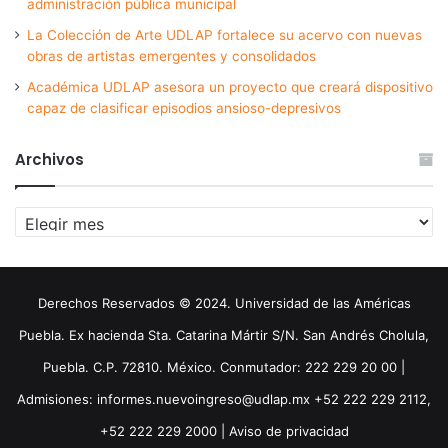
administración pública municipal
La Colección de Arte UDLAP fortalece su acervo con nuevas
obras de artistas emergentes y consolidados
Académica UDLAP asesora un proyecto que creará dispositivo
capaz de clasificar episodios ansioso-depresivos
Archivos
Archivos
Derechos Reservados © 2024. Universidad de las Américas
Puebla. Ex hacienda Sta. Catarina Mártir S/N. San Andrés Cholula,
Puebla. C.P. 72810. México. Conmutador: 222 229 20 00 |
Admisiones: informes.nuevoingreso@udlap.mx +52 222 229 2112,
+52 222 229 2000 |
Aviso de privacidad