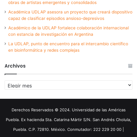
obras de artistas emergentes y consolidados
Académica UDLAP asesora un proyecto que creará dispositivo
capaz de clasificar episodios ansioso-depresivos
Académico de la UDLAP fortalece colaboración internacional
con estancia de investigación en Argentina
La UDLAP, punto de encuentro para el intercambio científico
en bioinformática y redes complejas
Archivos
Archivos
Derechos Reservados © 2024. Universidad de las Américas
Puebla. Ex hacienda Sta. Catarina Mártir S/N. San Andrés Cholula,
Puebla. C.P. 72810. México. Conmutador: 222 229 20 00 |