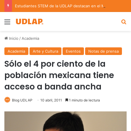
Estudiantes STEM de la UDLAP destacan en el MUTVI 2026
Menu
B
Inicio
/
Academia
Academia
Arte y Cultura
Eventos
Notas de prensa
Sólo el 4 por ciento de la
población mexicana tiene
acceso a banda ancha
Blog UDLAP
10 abril, 2011
1 minuto de lectura