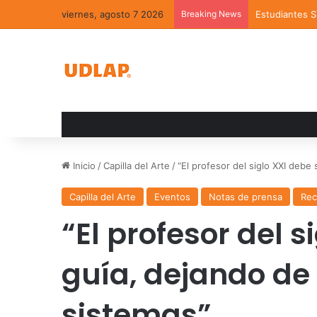
viernes, agosto 7 2026
Breaking News
Estudiantes 
Inicio
/
Capilla del Arte
/
“El profesor del siglo XXI debe 
Capilla del Arte
Eventos
Notas de prensa
Rec
“El profesor del s
guía, dejando de 
sistemas”