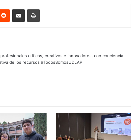
nterest
Reddit
Share via Email
Print
profesionales críticos, creativos e innovadores, con conciencia
quitativa de los recursos #TodosSomosUDLAP