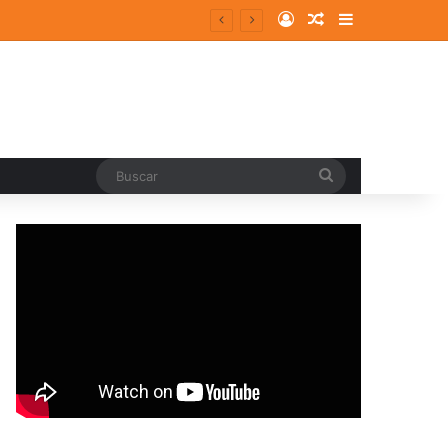
Log In
Random Article
Sidebar
Buscar