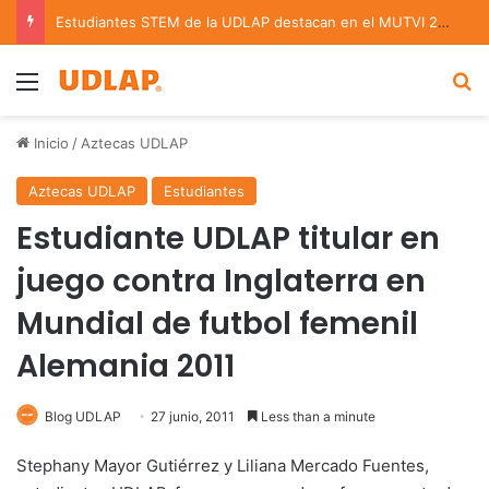
Estudiantes STEM de la UDLAP destacan en el MUTVI 2026
Menu
B
Inicio
/
Aztecas UDLAP
Aztecas UDLAP
Estudiantes
Estudiante UDLAP titular en
juego contra Inglaterra en
Mundial de futbol femenil
Alemania 2011
Blog UDLAP
27 junio, 2011
Less than a minute
Stephany Mayor Gutiérrez y Liliana Mercado Fuentes,