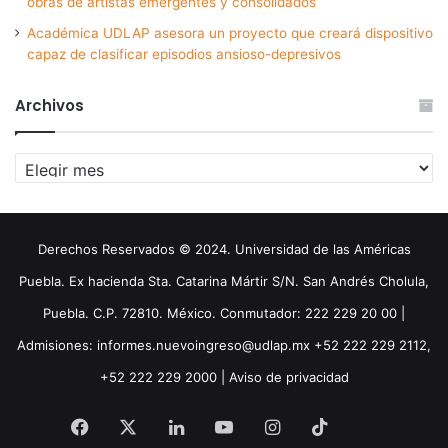
obras de artistas emergentes y consolidados
Académica UDLAP asesora un proyecto que creará dispositivo
capaz de clasificar episodios ansioso-depresivos
Archivos
Archivos
Derechos Reservados © 2024. Universidad de las Américas
Puebla. Ex hacienda Sta. Catarina Mártir S/N. San Andrés Cholula,
Puebla. C.P. 72810. México. Conmutador: 222 229 20 00 |
Admisiones: informes.nuevoingreso@udlap.mx +52 222 229 2112,
+52 222 229 2000 |
Aviso de privacidad
Facebook
X
LinkedIn
YouTube
Instagram
TikTok
Threa