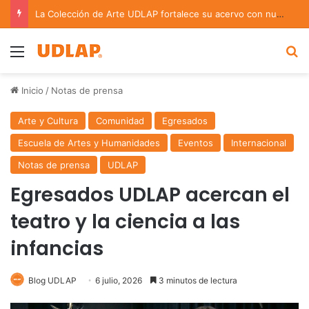
La Colección de Arte UDLAP fortalece su acervo con nuevas obras de artistas emergentes y consolidados
Menu
B
Inicio
/
Notas de prensa
Arte y Cultura
Comunidad
Egresados
Escuela de Artes y Humanidades
Eventos
Internacional
Notas de prensa
UDLAP
Egresados UDLAP acercan el
teatro y la ciencia a las
infancias
Blog UDLAP
6 julio, 2026
3 minutos de lectura