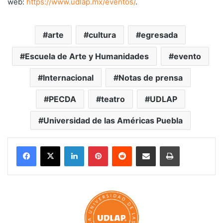
web:
https://www.udlap.mx/eventos/
.
arte
cultura
egresada
Escuela de Arte y Humanidades
evento
Internacional
Notas de prensa
PECDA
teatro
UDLAP
Universidad de las Américas Puebla
LinkedIn
Pinterest
Reddit
Share via Email
Print