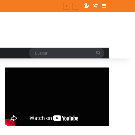
Log In
Random Article
Sidebar
Buscar