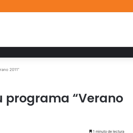
a familiar marca el cierre del Curso de Verano de Escuelas Aztecas
rano 2011”
su programa “Verano
1 minuto de lectura