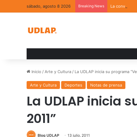
sábado, agosto 8 2026
Breaking News
La convivenci
Inicio
/
Arte y Cultura
/
La UDLAP inicia su programa “Ve
Arte y Cultura
Deportes
Notas de prensa
La UDLAP inicia 
2011”
Blog UDLAP
13 julio, 2011