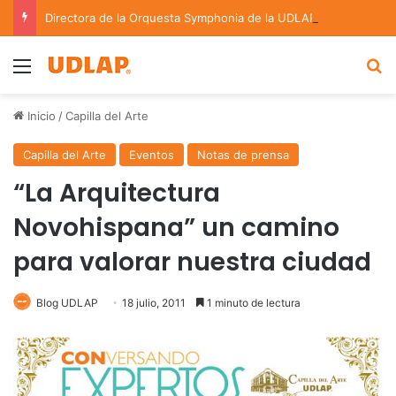
Directora de la Orquesta Symphonia de la UDLAP dirige agrupaciones de talla nacional e internacional
Menu
B
Inicio
/
Capilla del Arte
Capilla del Arte
Eventos
Notas de prensa
“La Arquitectura
Novohispana” un camino
para valorar nuestra ciudad
Blog UDLAP
18 julio, 2011
1 minuto de lectura