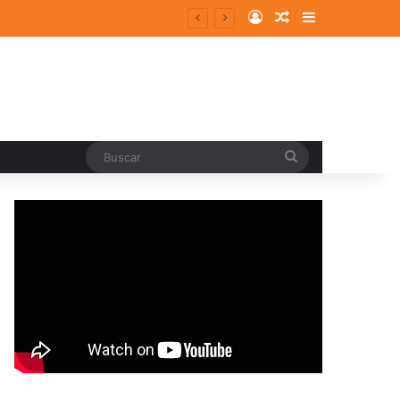
Log In
Random Article
Sidebar
pal
Buscar