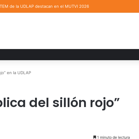
e a expertos para analizar los retos de la administración pública munici
rojo” en la UDLAP
ica del sillón rojo”
1 minuto de lectura