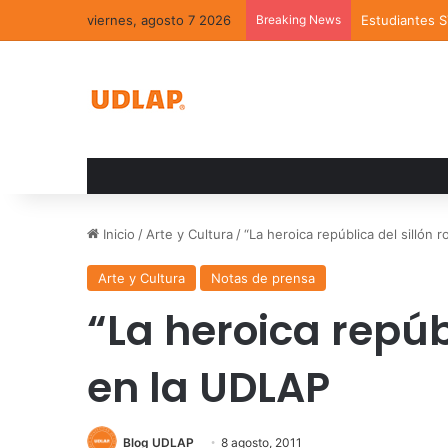
viernes, agosto 7 2026
Breaking News
La UDLAP reún
Inicio
/
Arte y Cultura
/
“La heroica república del sillón 
Arte y Cultura
Notas de prensa
“La heroica repúbl
en la UDLAP
Blog UDLAP
8 agosto, 2011