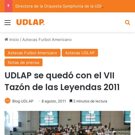
Directora de la Orquesta Symphonia de la UDLAP dirige agrupaciones de talla nacional e internacional
Menu
B
Inicio
/
Aztecas Futbol Americano
Aztecas Futbol Americano
Aztecas UDLAP
Notas de prensa
UDLAP se quedó con el VII
Tazón de las Leyendas 2011
Blog UDLAP
8 agosto, 2011
2 minutos de lectura