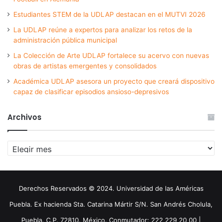
Estudiantes STEM de la UDLAP destacan en el MUTVI 2026
La UDLAP reúne a expertos para analizar los retos de la
administración pública municipal
La Colección de Arte UDLAP fortalece su acervo con nuevas
obras de artistas emergentes y consolidados
Académica UDLAP asesora un proyecto que creará dispositivo
capaz de clasificar episodios ansioso-depresivos
Archivos
Archivos
Derechos Reservados © 2024. Universidad de las Américas
Puebla. Ex hacienda Sta. Catarina Mártir S/N. San Andrés Cholula,
Puebla. C.P. 72810. México. Conmutador: 222 229 20 00 |