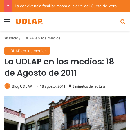
La convivencia familiar marca el cierre del Curso de Verano de Escuelas Aztecas
Menu
B
Inicio
/
UDLAP en los medios
UDLAP en los medios
La UDLAP en los medios: 18
de Agosto de 2011
Blog UDLAP
18 agosto, 2011
8 minutos de lectura