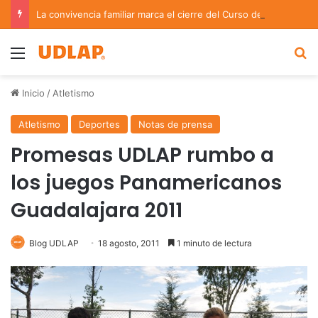
La convivencia familiar marca el cierre del Curso de Verano de Escuelas Aztecas
Menu
B
Inicio
/
Atletismo
Atletismo
Deportes
Notas de prensa
Promesas UDLAP rumbo a
los juegos Panamericanos
Guadalajara 2011
Blog UDLAP
18 agosto, 2011
1 minuto de lectura