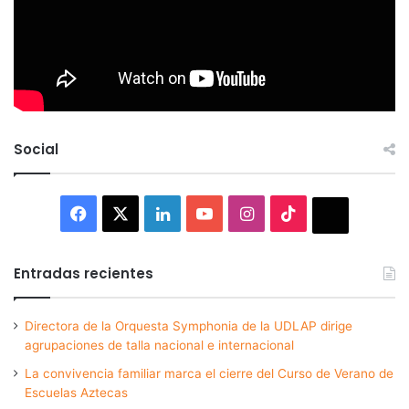
Social
Facebook
X
LinkedIn
YouTube
Instagram
TikTok
Thread
Entradas recientes
Directora de la Orquesta Symphonia de la UDLAP dirige
agrupaciones de talla nacional e internacional
La convivencia familiar marca el cierre del Curso de Verano de
Escuelas Aztecas