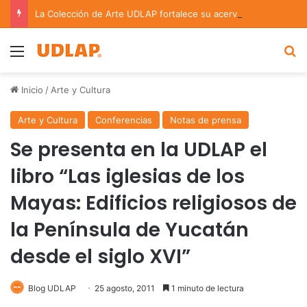
La Colección de Arte UDLAP fortalece su acervo con nuevas obras de artistas emergentes y consolidados
Menu
B
Inicio
/
Arte y Cultura
Arte y Cultura
Conferencias
Notas de prensa
Se presenta en la UDLAP el
libro “Las iglesias de los
Mayas: Edificios religiosos de
la Península de Yucatán
desde el siglo XVI”
Blog UDLAP
25 agosto, 2011
1 minuto de lectura